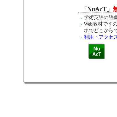
「NuAcT」
学術英語の語
Web教材です
ホでどこから
利用・アクセ