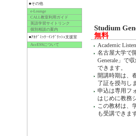
■その他
e-Lounge
CALL教室利用ガイド
英語学習サイトリンク
Studium G
個別相談の案内
無料
■ｱｶﾃﾞﾐｯｸ･ｲﾝｸﾞﾘｯｼｭ支援室
Academic Lis
AccESSについて
名古屋大学で開
General
できます。
開講時期は、
了証を授与し
申込は専用フ
はじめに教務
この教材は、
も受講できま