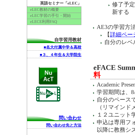
修了予定
英語セミナー「eLEC」
eLEC教材の概要
新する
eLEC学習の手引・開始
eLECE利用FAQ
AE3の学習
【
詳細ペー
自学習用教材
自分のレベ
■名大付属中学＆高校
■３、４年生＆大学院生
eFACE Su
料
Academic Pre
学習期間は、8/
自分のペース
（リマインド
１２ユニット
問い合わせ
申込は専用フ
問い合わせ先と方法
以降に教務シ