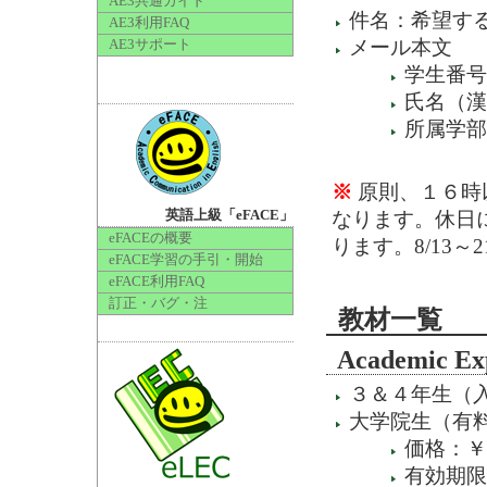
AE3共通ガイド
件名：希望す
AE3利用FAQ
メール本文
AE3サポート
学生番号
氏名（漢
所属学部
※
原則、１６時
なります。休日
英語上級「eFACE」
eFACEの概要
ります。8/13
eFACE学習の手引・開始
eFACE利用FAQ
訂正・バグ・注
教材一覧
Academic E
３＆４年生（
大学院生（有
価格：￥2
有効期限