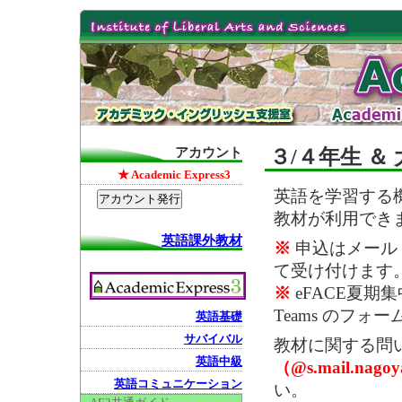
アカウント
３/４年生 ＆
★ Academic Express3
英語を学習する
教材が利用でき
英語課外教材
※
申込はメール（Ac
て受け付けます
※
eFACE夏期集中コ
Teams のフ
英語基礎
サバイバル
教材に関する問
英語中級
（@s.mail.nago
英語コミュニケーション
い。