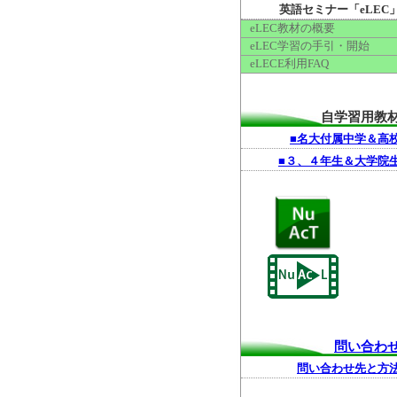
英語セミナー「eLEC
eLEC教材の概要
eLEC学習の手引・開始
eLECE利用FAQ
自学習用教
■名大付属中学＆高
■３、４年生＆大学院
問い合わ
問い合わせ先と方