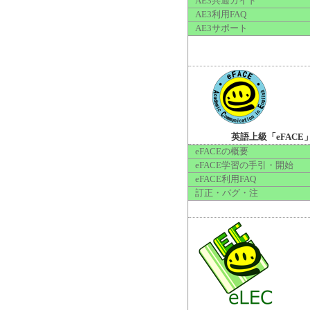
AE3共通ガイド
AE3利用FAQ
AE3サポート
英語上級「eFACE
eFACEの概要
eFACE学習の手引・開始
eFACE利用FAQ
訂正・バグ・注