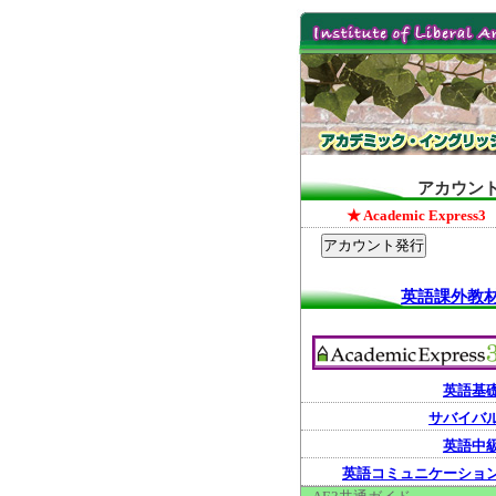
アカウン
★ Academic Express3
英語課外教
英語基
サバイバ
英語中
英語コミュニケーショ