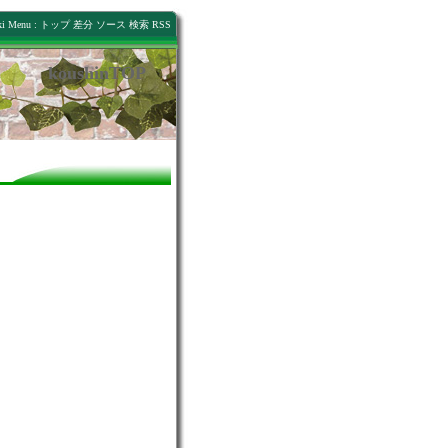
トップ
差分
ソース
検索
RSS
koushinTOP