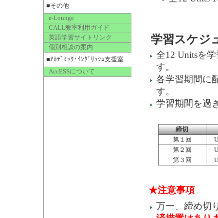
■その他
e-Lounge
CALL教室利用ガイド
学習スケジ
英語学習サイトリンク
個別相談の案内
全12 Uni
■ｱｶﾃﾞﾐｯｸ･ｲﾝｸﾞﾘｯｼｭ支援室
す。
AccESSについて
各学習期間に配
す。
学習期間を過ぎ
締切
第１回
Uni
第２回
Uni
第３回
Uni
★注意事項
万一、締め切