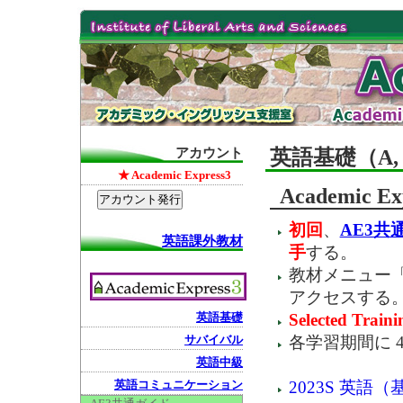
アカウント
英語基礎（A, Pr
★ Academic Express3
Academic Ex
初回
、
AE3共
英語課外教材
手
する。
教材メニュー「A
アクセスする
Selected Traini
英語基礎
各学習期間に 4 
サバイバル
英語中級
2023S 英語
英語コミュニケーション