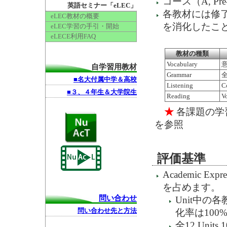
コース（A, P
英語セミナー「eLEC」
各教材には修了
eLEC教材の概要
を消化したこ
eLEC学習の手引・開始
eLECE利用FAQ
教材の種類
Vocabulary
自学習用教材
Grammar
■名大付属中学＆高校
Listening
C
■３、４年生＆大学院生
Reading
V
★
各課題の学
を参照
評価基準
Academic 
を占めます。
問い合わせ
Unit中の
化率は100
問い合わせ先と方法
全12 Uni