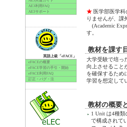
AE3共通ガイド
AE3利用FAQ
★
医学部医学科
AE3サポート
りませんが、課
(Academic
す。
教材を課す
英語上級「eFACE」
大学受験で培っ
eFACEの概要
向上させること
eFACE学習の手引・開始
を確保するため
eFACE利用FAQ
訂正・バグ・注
学習を想定して
教材の概要
1 Unit は4種類の教
で構成されていて